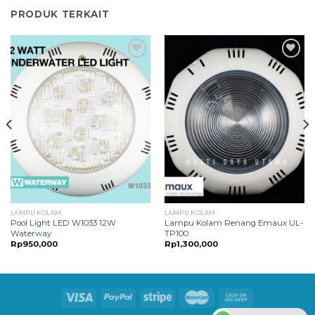
PRODUK TERKAIT
Add to
Add to
Wishlist
Wishlist
LAMPU KOLAM
LAMPU KOLAM
Pool Light LED W1033 12W
Lampu Kolam Renang Emaux UL-
Waterway
TP100
Rp
950,000
Rp
1,300,000